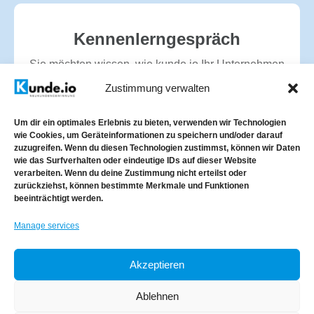
Kennenlerngespräch
Sie möchten wissen, wie kunde.io Ihr Unternehmen
digital unterstützen kann?
Zustimmung verwalten
Ob Webdesign, Strategie oder
Neukundengewinnung – wir beraten Sie persönlich
Um dir ein optimales Erlebnis zu bieten, verwenden wir Technologien
wie Cookies, um Geräteinformationen zu speichern und/oder darauf
und zielgerichtet.
zuzugreifen. Wenn du diesen Technologien zustimmst, können wir Daten
wie das Surfverhalten oder eindeutige IDs auf dieser Website
verarbeiten. Wenn du deine Zustimmung nicht erteilst oder
zurückziehst, können bestimmte Merkmale und Funktionen
Kennenlerngespräch vereinbaren
beeinträchtigt werden.
Manage services
Akzeptieren
Ablehnen